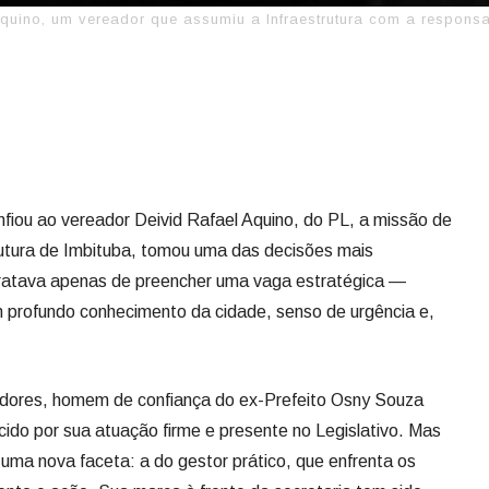
Aquino, um vereador que assumiu a Infraestrutura com a responsa
nfiou ao vereador Deivid Rafael Aquino, do PL, a missão de
rutura de Imbituba, tomou uma das decisões mais
ratava apenas de preencher uma vaga estratégica —
 profundo conhecimento da cidade, senso de urgência e,
dores, homem de confiança do ex-Prefeito Osny Souza
ecido por sua atuação firme e presente no Legislativo. Mas
ma nova faceta: a do gestor prático, que enfrenta os