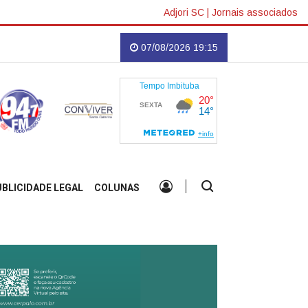
Adjori SC
|
Jornais associados
infância pode estar ligada a ansiedade e hiperatividade, aponta estudo
07/08/2026 19:15
UBLICIDADE LEGAL
COLUNAS