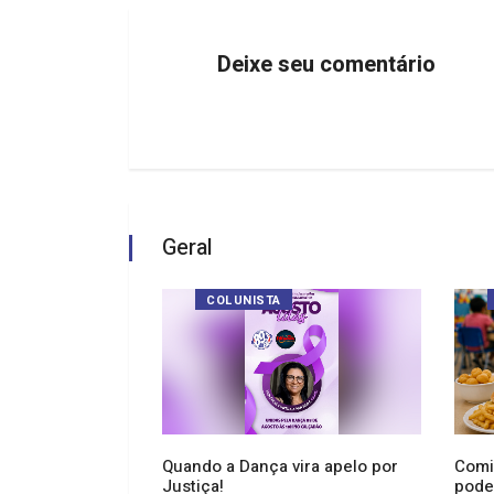
Deixe seu comentário
Geral
COLUNISTA
rá o lançamento
Quando a Dança vira apelo por
Comi
 "Cadê o Boi?" no
Justiça!
pode