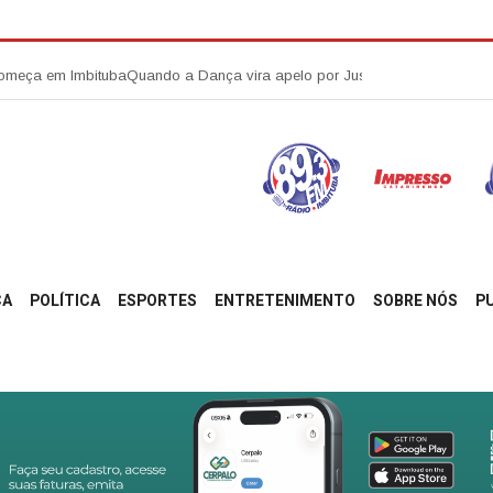
a em Imbituba
Quando a Dança vira apelo por Justiça!
Comida de pacote na 
ÇA
POLÍTICA
ESPORTES
ENTRETENIMENTO
SOBRE NÓS
P