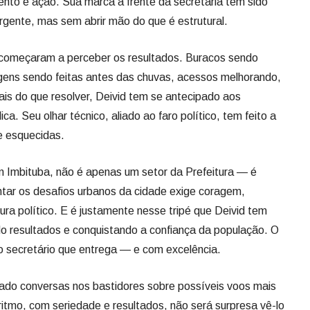
nto e ação. Sua marca à frente da secretaria tem sido
rgente, mas sem abrir mão do que é estrutural.
omeçaram a perceber os resultados. Buracos sendo
gens sendo feitas antes das chuvas, acessos melhorando,
is do que resolver, Deivid tem se antecipado aos
ca. Seu olhar técnico, aliado ao faro político, tem feito a
e esquecidas.
em Imbituba, não é apenas um setor da Prefeitura — é
tar os desafios urbanos da cidade exige coragem,
ura político. E é justamente nesse tripé que Deivid tem
o resultados e conquistando a confiança da população. O
 secretário que entrega — e com excelência.
tado conversas nos bastidores sobre possíveis voos mais
 ritmo, com seriedade e resultados, não será surpresa vê-lo