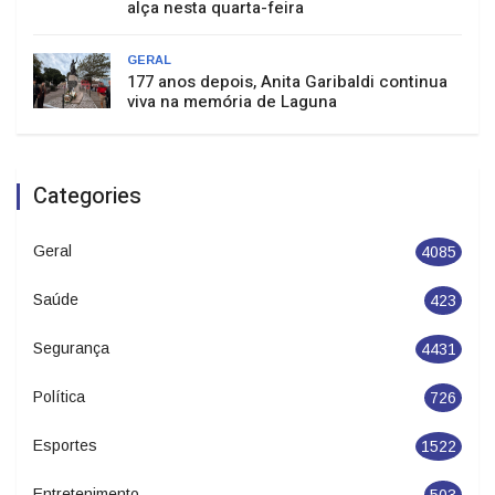
alça nesta quarta-feira
GERAL
177 anos depois, Anita Garibaldi continua
viva na memória de Laguna
Categories
Geral
4085
Saúde
423
Segurança
4431
Política
726
Esportes
1522
Entretenimento
503