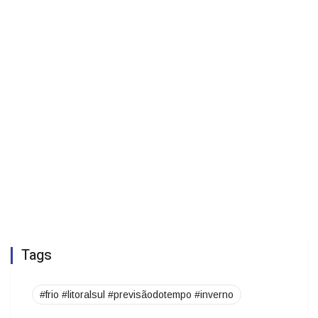
Tags
#frio #litoralsul #previsãodotempo #inverno