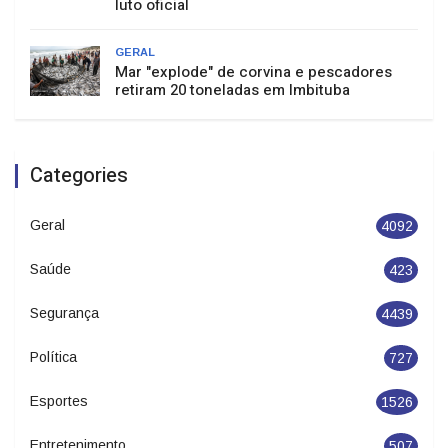
luto oficial
GERAL
Mar "explode" de corvina e pescadores
retiram 20 toneladas em Imbituba
Categories
Geral
4092
Saúde
423
Segurança
4439
Política
727
Esportes
1526
Entretenimento
507