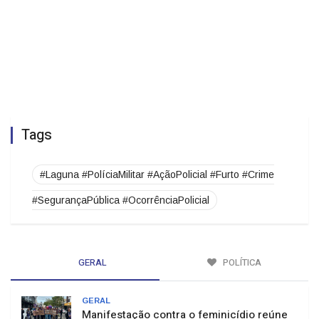
Tags
#Laguna #PolíciaMilitar #AçãoPolicial #Furto #Crime
#SegurançaPública #OcorrênciaPolicial
GERAL
POLÍTICA
GERAL
Manifestação contra o feminicídio reúne