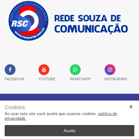
FACEBOOK
YOUTUBE
WHATSAPP
INSTAGRAM
Cookies.
Geral
Saúde
Segurança
Política
Esportes
Ao usar este site você aceita que usamos cookies.
política de
privacidade.
Entretenimento
Publicidade Legal
Colunas
Aceito
© 2022, Suita Sistemas. Todos os direitos reservados