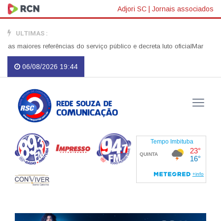
Adjori SC
|
Jornais associados
ULTIMAS :
aiores referências do serviço público e decreta luto oficial
Mar "explode"
06/08/2026 19:44