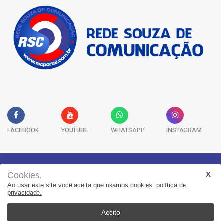
FACEBOOK
YOUTUBE
WHATSAPP
INSTAGRAM
Cookies.
Geral
Saúde
Segurança
Política
Esportes
Ao usar este site você aceita que usamos cookies.
política de
Entretenimento
Publicidade Legal
Colunas
privacidade.
Aceito