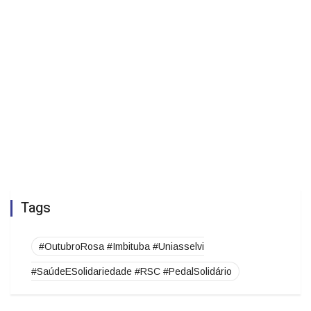
Tags
#OutubroRosa #Imbituba #Uniasselvi
#SaúdeESolidariedade #RSC #PedalSolidário