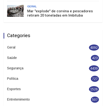
GERAL
Mar "explode" de corvina e pescadores
retiram 20 toneladas em Imbituba
Categories
Geral
4092
Saúde
423
Segurança
4439
Política
727
Esportes
1526
Entretenimento
507