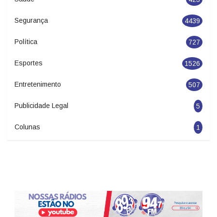
Segurança
4439
Política
727
Esportes
1526
Entretenimento
507
Publicidade Legal
5
Colunas
1