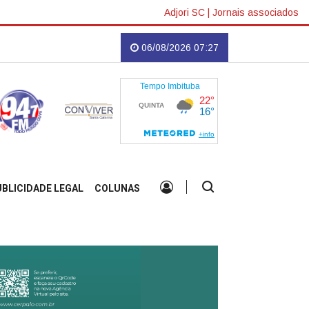
Adjori SC
|
Jornais associados
pa marcada para agosto
Imbituba receberá o lançamento do jogo cultural "C
06/08/2026 07:27
UBLICIDADE LEGAL
COLUNAS