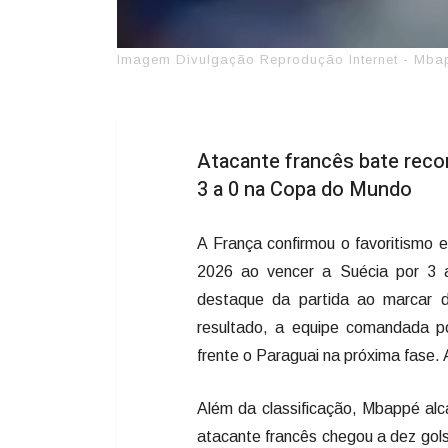
Imagem Divulgação Reprodução Internet - Mbap
Atacante francês bate recor
3 a 0 na Copa do Mundo
A França confirmou o favoritismo 
2026 ao vencer a Suécia por 3 a 
destaque da partida ao marcar d
resultado, a equipe comandada p
frente o Paraguai na próxima fase.
Além da classificação, Mbappé alc
atacante francês chegou a dez go