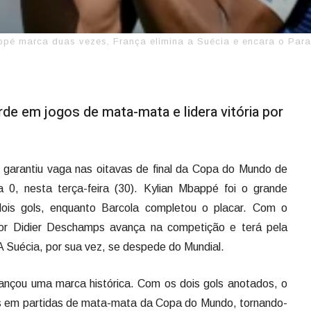
pé marca duas vezes, França elimina a Suécia e encara o Para
de em jogos de mata-mata e lidera vitória por
e garantiu vaga nas oitavas de final da Copa do Mundo de
0, nesta terça-feira (30). Kylian Mbappé foi o grande
ois gols, enquanto Barcola completou o placar. Com o
or Didier Deschamps avança na competição e terá pela
 A Suécia, por sua vez, se despede do Mundial.
ançou uma marca histórica. Com os dois gols anotados, o
ls em partidas de mata-mata da Copa do Mundo, tornando-