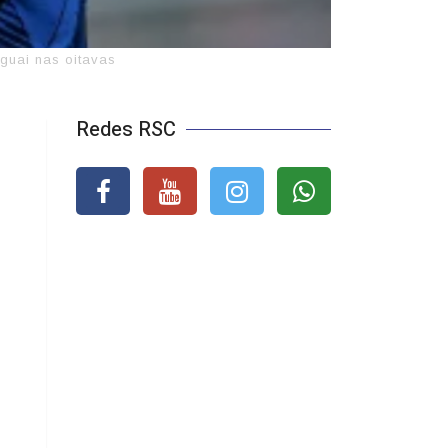
guai nas oitavas
Redes RSC