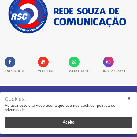
FACEBOOK
YOUTUBE
WHATSAPP
INSTAGRAM
Cookies.
Geral
Saúde
Segurança
Política
Esportes
Ao usar este site você aceita que usamos cookies.
política de
Entretenimento
Publicidade Legal
Colunas
privacidade.
Aceito
© 2022, Suita Sistemas. Todos os direitos reservados