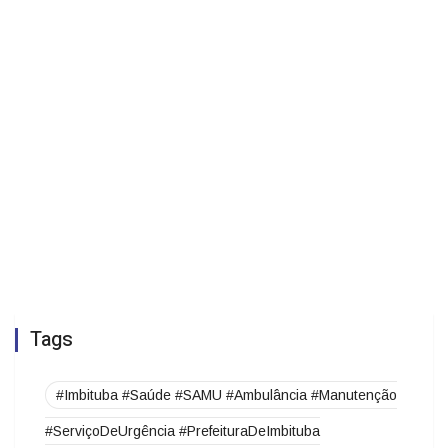
Tags
#Imbituba #Saúde #SAMU #Ambulância #Manutenção
#ServiçoDeUrgência #PrefeituraDeImbituba