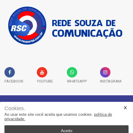
FACEBOOK
YOUTUBE
WHATSAPP
INSTAGRAM
Cookies.
Geral
Saúde
Segurança
Política
Esportes
Ao usar este site você aceita que usamos cookies.
política de
Entretenimento
Publicidade Legal
Colunas
privacidade.
Aceito