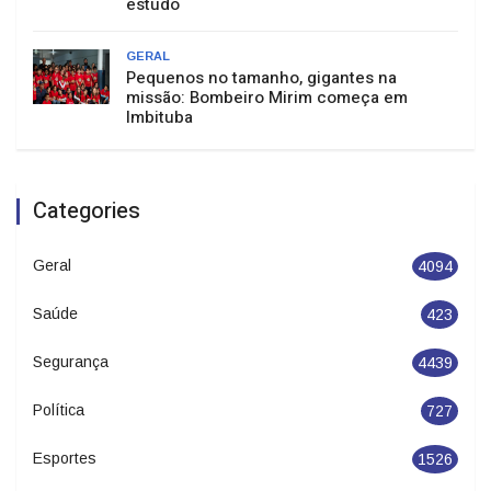
estudo
GERAL
Pequenos no tamanho, gigantes na
missão: Bombeiro Mirim começa em
Imbituba
Categories
Geral
4094
Saúde
423
Segurança
4439
Política
727
Esportes
1526