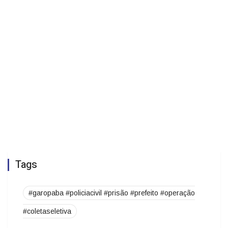
Tags
#garopaba #policiacivil #prisão #prefeito #operação
#coletaseletiva