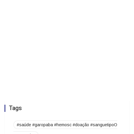
Tags
#saúde #garopaba #hemosc #doação #sanguetipoO