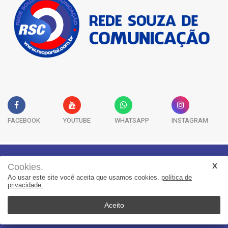
FACEBOOK
YOUTUBE
WHATSAPP
INSTAGRAM
Cookies.
Geral
Saúde
Segurança
Política
Esportes
Ao usar este site você aceita que usamos cookies.
política de
Entretenimento
Publicidade Legal
Colunas
privacidade.
Aceito
© 2022, Suita Sistemas. Todos os direitos reservados