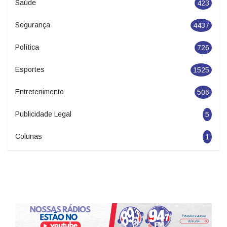
Saúde
423
Segurança
4437
Política
726
Esportes
1525
Entretenimento
506
Publicidade Legal
5
Colunas
1