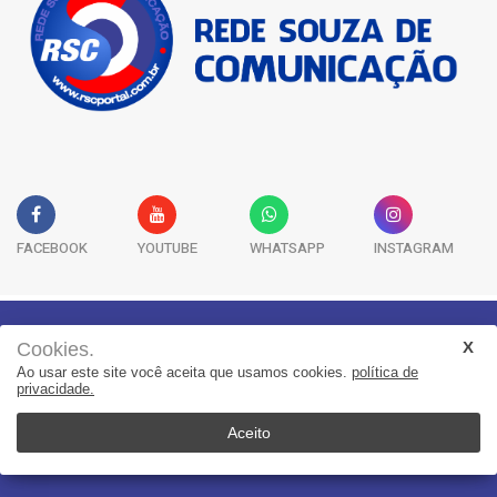
FACEBOOK
YOUTUBE
WHATSAPP
INSTAGRAM
Cookies.
Geral
Saúde
Segurança
Política
Esportes
Ao usar este site você aceita que usamos cookies.
política de
privacidade.
Entretenimento
Publicidade Legal
Colunas
Aceito
© 2022, Suita Sistemas. Todos os direitos reservados