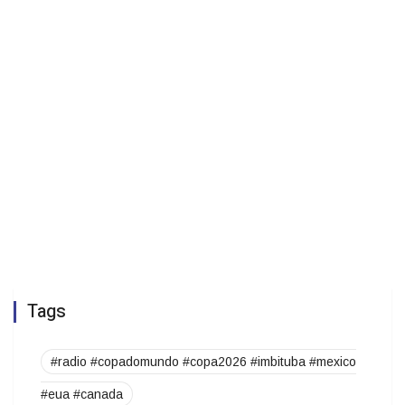
Tags
#radio #copadomundo #copa2026 #imbituba #mexico
#eua #canada