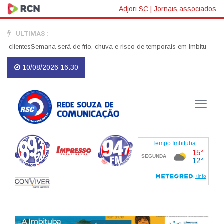
Adjori SC
|
Jornais associados
ULTIMAS :
ientes
Semana será de frio, chuva e risco de temporais em Imbituba
Ondas g
10/08/2026 16:30