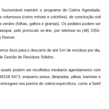
ba Sustentável mantém o programa de Coleta Agendada,
s volumosos (como móveis e colchões), de construção civil
os verdes (folhas, galhos e gramas). Os pedidos podem ser
icipal, pelo protocolo on-line, por telefone no (48) 3355-
vo Reever.
ntos fixos para o descarte de até 1m³ de resíduos por dia,
de Gestão de Resíduos Sólidos.
nha usado podem ser recolhidos mediante agendamento com
 99158-9473, enquanto pneus, lâmpadas, pilhas, baterias e
ntregues nos pontos de coleta específicos, como a Seinf