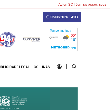
Adjori SC
|
Jornais associados
ta
Empreendedoras vão tomar conta de Imbituba em evento que promete ins
06/08/2026 14:03
UBLICIDADE LEGAL
COLUNAS