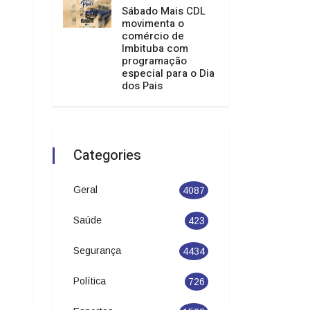
Sábado Mais CDL
movimenta o
comércio de
Imbituba com
programação
especial para o Dia
dos Pais
Categories
Geral
4087
Saúde
423
Segurança
4434
Política
726
Esportes