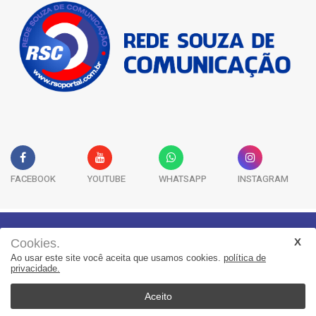
FACEBOOK
YOUTUBE
WHATSAPP
INSTAGRAM
Cookies.
Geral
Saúde
Segurança
Política
Esportes
Ao usar este site você aceita que usamos cookies.
política de
Entretenimento
Publicidade Legal
Colunas
privacidade.
Aceito
© 2022, Suita Sistemas. Todos os direitos reservados