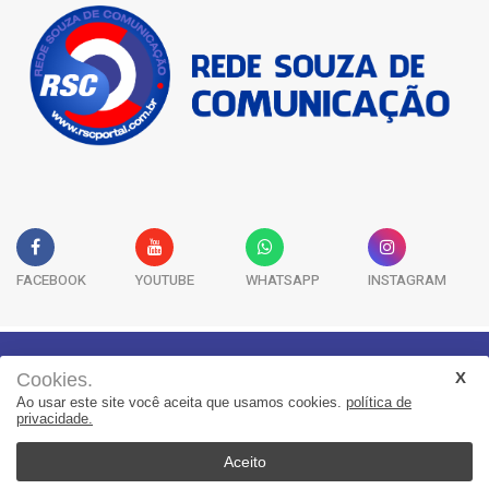
FACEBOOK
YOUTUBE
WHATSAPP
INSTAGRAM
Cookies.
Geral
Saúde
Segurança
Política
Esportes
Ao usar este site você aceita que usamos cookies.
política de
Entretenimento
Publicidade Legal
Colunas
privacidade.
Aceito
© 2022, Suita Sistemas. Todos os direitos reservados