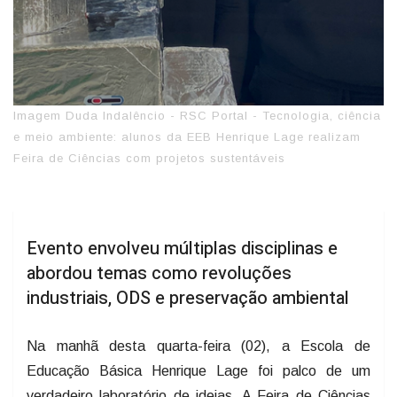
Imagem Duda Indalêncio - RSC Portal - Tecnologia, ciência
e meio ambiente: alunos da EEB Henrique Lage realizam
Feira de Ciências com projetos sustentáveis
Evento envolveu múltiplas disciplinas e
abordou temas como revoluções
industriais, ODS e preservação ambiental
Na manhã desta quarta-feira (02), a Escola de
Educação Básica Henrique Lage foi palco de um
verdadeiro laboratório de ideias. A Feira de Ciências