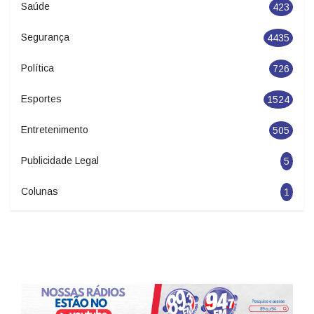
Saúde
423
Segurança
4435
Política
726
Esportes
1524
Entretenimento
505
Publicidade Legal
5
Colunas
1