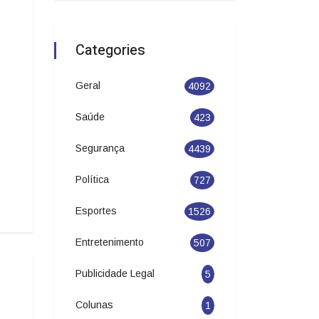
Categories
Geral
4092
Saúde
423
Segurança
4439
Política
727
Esportes
1526
Entretenimento
507
Publicidade Legal
5
Colunas
1