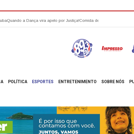
ando a Dança vira apelo por Justiça!
Comida de pacote na infância pode es
ÇA
POLÍTICA
ESPORTES
ENTRETENIMENTO
SOBRE NÓS
P