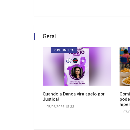
Geral
COLUNISTA
rá o lançamento
Quando a Dança vira apelo por
Comi
 "Cadê o Boi?" no
Justiça!
pode
hiper
07/08/2026 15:33
07/0