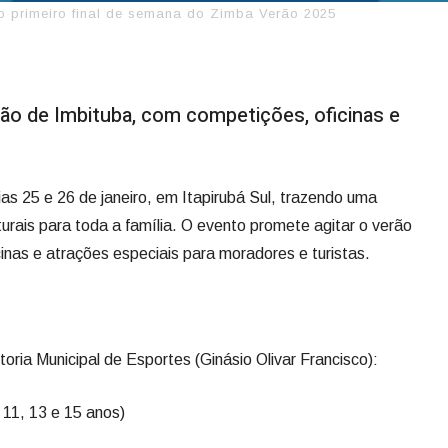
 primeiro final de semana do Zimba Verão 2025
rão de Imbituba, com competições, oficinas e
s 25 e 26 de janeiro, em Itapirubá Sul, trazendo uma
lturais para toda a família. O evento promete agitar o verão
inas e atrações especiais para moradores e turistas.
oria Municipal de Esportes (Ginásio Olivar Francisco):
: 11, 13 e 15 anos)