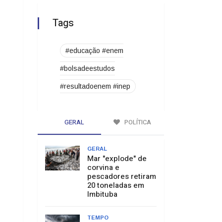
Tags
#educação #enem
#bolsadeestudos
#resultadoenem #inep
GERAL
POLÍTICA
GERAL
Mar "explode" de
corvina e
pescadores retiram
20 toneladas em
Imbituba
TEMPO