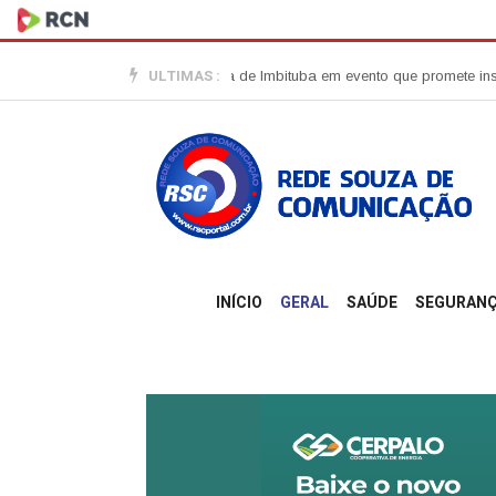
ULTIMAS :
endedoras vão tomar conta de Imbituba em evento que promete inspirar m
INÍCIO
GERAL
SAÚDE
SEGURAN