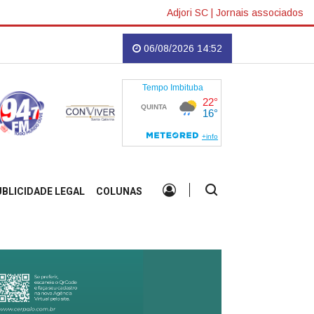
Adjori SC
|
Jornais associados
bituba
Ciclone-bomba pode atingir o Sul e colocar Santa Catarina em alert
06/08/2026 14:52
UBLICIDADE LEGAL
COLUNAS