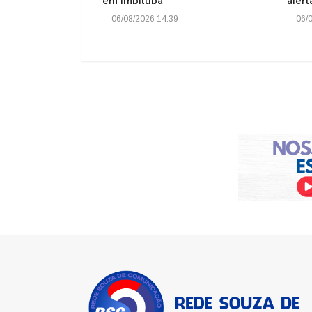
 licença do
em Imbituba
alert
06/08/2026 14:39
06/0