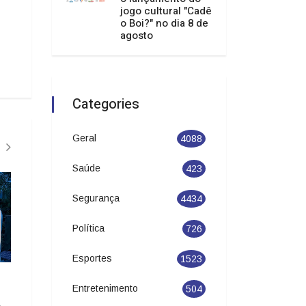
jogo cultural "Cadê
o Boi?" no dia 8 de
agosto
Categories
Geral
4088
Saúde
423
GERAL
GERAL
Segurança
4434
Política
726
Esportes
1523
Joinville entra no roteiro do
Imbituba receberá
Entretenimento
504
Circuito Banco do Brasil de
do jogo cultural "C