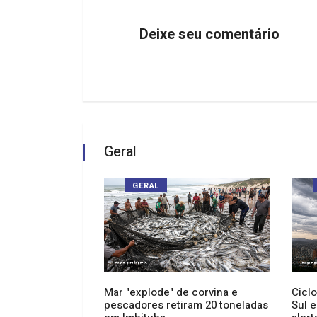
Deixe seu comentário
Geral
GERAL
 assume
Mar "explode" de corvina e
Cicl
eitura de
pescadores retiram 20 toneladas
Sul 