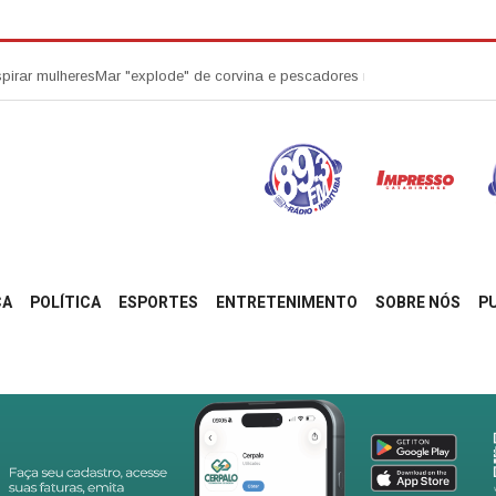
ulheres
Mar "explode" de corvina e pescadores retiram 20 toneladas em Im
ÇA
POLÍTICA
ESPORTES
ENTRETENIMENTO
SOBRE NÓS
P