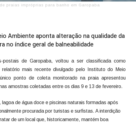
sta de praias impróprias para banho em Garopaba
eio Ambiente aponta alteração na qualidade da
a no índice geral de balneabilidade
s-postais de Garopaba, voltou a ser classificada como
relatório mais recente divulgado pelo Instituto do Meio
único ponto de coleta monitorado na praia apresentou
 nas amostras coletadas entre os dias 9 e 13 de fevereiro.
 lagoa de água doce e piscinas naturais formadas após
onalmente procurada por turistas e surfistas. A interdição
ratar de um local que, historicamente, mantém boa