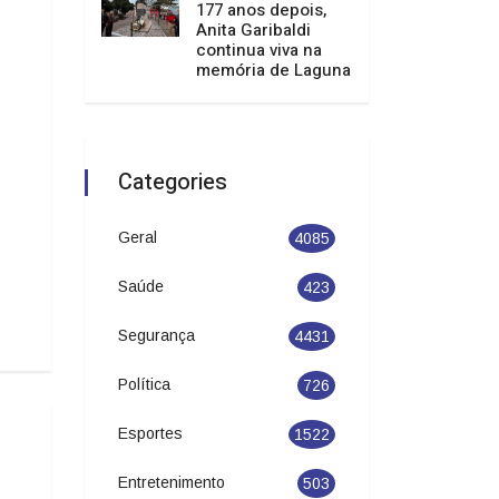
177 anos depois,
Anita Garibaldi
continua viva na
memória de Laguna
Categories
Geral
4085
Saúde
423
Segurança
4431
Política
726
Esportes
1522
Entretenimento
503