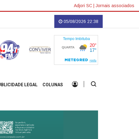
Adjori SC
|
Jornais associados
 marcada para agosto
Imbituba receberá o lançamento do jogo cultural "Cad
05/08/2026 22:38
UBLICIDADE LEGAL
COLUNAS