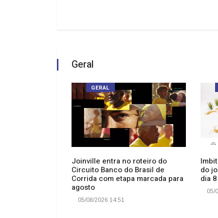
Geral
GERAL
ca de Imbituba
Joinville entra no roteiro do
Imbi
cobertura com
Circuito Banco do Brasil de
do jo
ED
Corrida com etapa marcada para
dia 8
agosto
05/0
05/08/2026 14:51