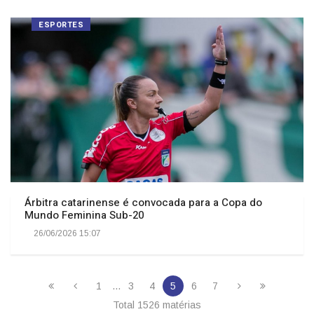
ESPORTES
Árbitra catarinense é convocada para a Copa do
Mundo Feminina Sub-20
26/06/2026 15:07
1
...
3
4
5
6
7
Total 1526 matérias