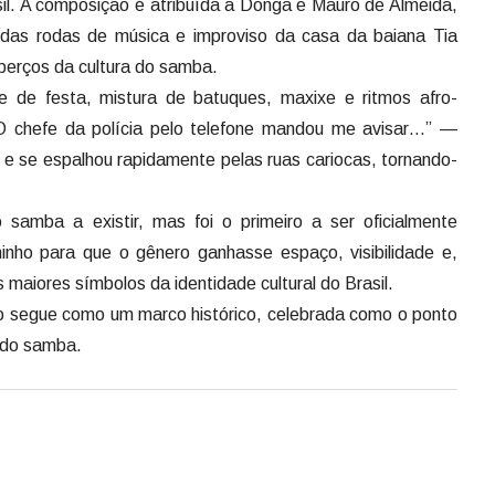
sil. A composição é atribuída a Donga e Mauro de Almeida,
das rodas de música e improviso da casa da baiana Tia
berços da cultura do samba.
de festa, mistura de batuques, maxixe e ritmos afro-
 “O chefe da polícia pelo telefone mandou me avisar…” —
 e se espalhou rapidamente pelas ruas cariocas, tornando-
o samba a existir, mas foi o primeiro a ser oficialmente
inho para que o gênero ganhasse espaço, visibilidade e,
maiores símbolos da identidade cultural do Brasil.
o segue como um marco histórico, celebrada como o ponto
a do samba.