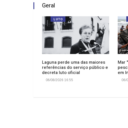
Geral
LUTO
 Anita Garibaldi
Laguna perde uma das maiores
Mar 
a memória de
referências do serviço público e
pesc
decreta luto oficial
em I
06/08/2026 16:55
06/0