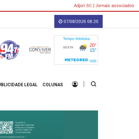
Adjori SC
|
Jornais associados
 oficial
Mar "explode" de corvina e pescadores retiram 20 toneladas em Im
07/08/2026 08:20
UBLICIDADE LEGAL
COLUNAS